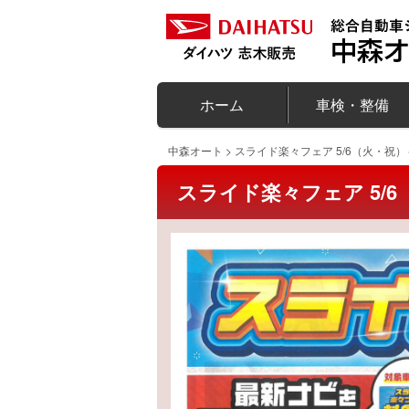
ホーム
車検・整備
中森オート
>
スライド楽々フェア 5/6（火・祝）～
スライド楽々フェア 5/6