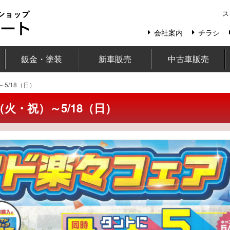
ス
会社案内
チラシ
鈑金・塗装
新車販売
中古車販売
5/18（日）
（火・祝）～5/18（日）