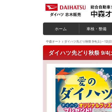
ホーム
車検・整備
中森オート
>
ダイハツ先どり秋祭 9/4(土)～12(日
ダイハツ先どり秋祭 9/4(土