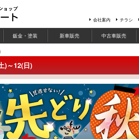
会社案内
チラシ
鈑金・塗装
新車販売
中古車販売
)
)～12(日)