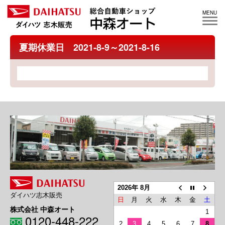
MENU
夏期休業日 2021-8-9～2021-8-16
2026年 8月
ダイハツ志木販売
日
月
火
水
木
金
土
株式会社 中森オート
1
0120-448-222
2
3
4
5
6
7
8